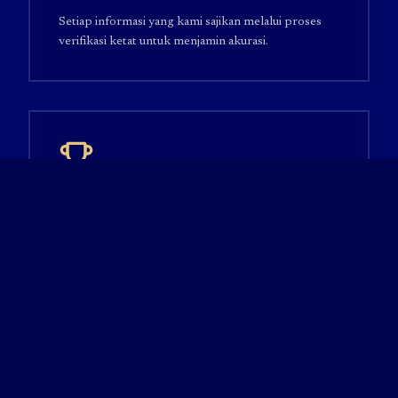
Setiap informasi yang kami sajikan melalui proses
verifikasi ketat untuk menjamin akurasi.
Fokus Sepak Bola Afrika
Liputan mendalam tentang liga dan pemain Afrika
yang jarang diliput media mainstream.