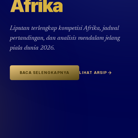
Afrika
Liputan terlengkap kompetisi Afrika, jadwal
pertandingan, dan analisis mendalam jelang
piala dunia 2026.
BACA SELENGKAPNYA
LIHAT ARSIP